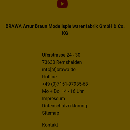
Dieser Wert speichert Ihre Consent-
Einstellungen. Unter anderem eine zufällig
Zweck
generierte ID, für die historische Speicherung
Ihrer vorgenommen Einstellungen, falls der
BRAWA Artur Braun Modellspielwarenfabrik GmbH & Co.
Webseiten-Betreiber dies eingestellt hat.
KG
Uferstrasse 24 - 30
73630 Remshalden
info[at]brawa.de
Hotline
+49 (0)7151-97935-68
Mo + Do, 14 - 16 Uhr
Impressum
Datenschutzerklärung
Sitemap
Kontakt