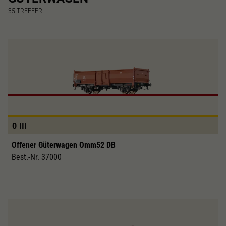
Dieser Wert speichert Ihre Consent-
35
TREFFER
Einstellungen. Unter anderem eine zufällig
Zweck
generierte ID, für die historische Speicherung
Ihrer vorgenommen Einstellungen, falls der
Webseiten-Betreiber dies eingestellt hat.
0
III
Offener Güterwagen Omm52 DB
Best.-Nr. 37000