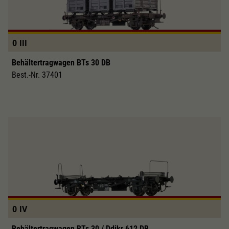
0
III
Behältertragwagen BTs 30 DB
Best.-Nr. 37401
0
IV
Behältertragwagen BTs 30 / Ddikr 612 DB