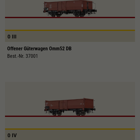
0
III
Offener Güterwagen Omm52 DB
Best.-Nr. 37001
0
IV