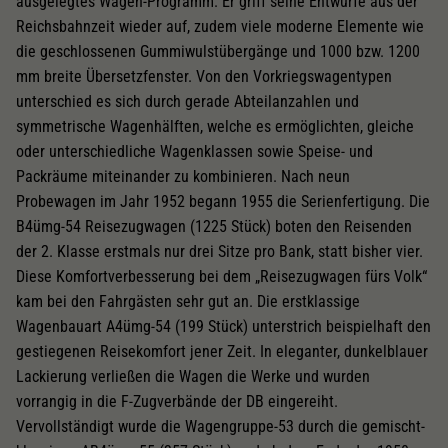
ausgelegtes Wagen-Programm. Er griff seine Entwürfe aus der
Reichsbahnzeit wieder auf, zudem viele moderne Elemente wie
die geschlossenen Gummiwulstübergänge und 1000 bzw. 1200
mm breite Übersetzfenster. Von den Vorkriegswagentypen
unterschied es sich durch gerade Abteilanzahlen und
symmetrische Wagenhälften, welche es ermöglichten, gleiche
oder unterschiedliche Wagenklassen sowie Speise- und
Packräume miteinander zu kombinieren. Nach neun
Probewagen im Jahr 1952 begann 1955 die Serienfertigung. Die
B4ümg-54 Reisezugwagen (1225 Stück) boten den Reisenden
der 2. Klasse erstmals nur drei Sitze pro Bank, statt bisher vier.
Diese Komfortverbesserung bei dem „Reisezugwagen fürs Volk“
kam bei den Fahrgästen sehr gut an. Die erstklassige
Wagenbauart A4ümg-54 (199 Stück) unterstrich beispielhaft den
gestiegenen Reisekomfort jener Zeit. In eleganter, dunkelblauer
Lackierung verließen die Wagen die Werke und wurden
vorrangig in die F-Zugverbände der DB eingereiht.
Vervollständigt wurde die Wagengruppe-53 durch die gemischt-