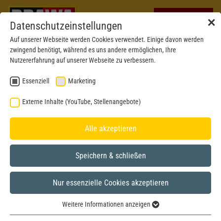
✕
Datenschutzeinstellungen
Auf unserer Webseite werden Cookies verwendet. Einige davon werden
zwingend benötigt, während es uns andere ermöglichen, Ihre
Nutzererfahrung auf unserer Webseite zu verbessern.
Essenziell
Marketing
WERKSTATTBERICHT
Externe Inhalte (YouTube, Stellenangebote)
AKTUELLES PROJEKT DER BRAWA ENTWICKLER
Alle akzeptieren
Speichern & schließen
Nur essenzielle Cookies akzeptieren
PERSONENWAGEN GRUPPE 53 & 61 (M-WAGEN) |
FORMNEUHEIT
Weitere Informationen anzeigen
Essenziell
Werfen Sie einen Blick in die BRAWA Entwickler-Werkstatt –