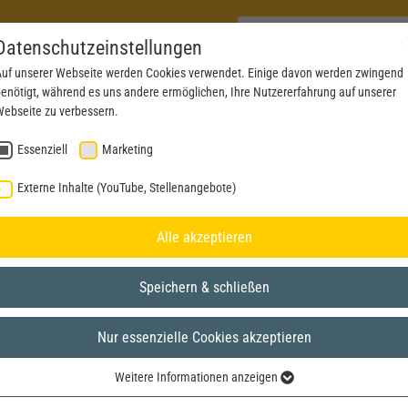
Datenschutzeinstellungen
uf unserer Webseite werden Cookies verwendet. Einige davon werden zwingend
enötigt, während es uns andere ermöglichen, Ihre Nutzererfahrung auf unserer
PRODUKTE
AKTUELLES
SERVICE
DOWN
ebseite zu verbessern.
Essenziell
Marketing
Externe Inhalte (YouTube, Stellenangebote)
Alle akzeptieren
BRAWA Artur Braun Modellspielwarenfabrik GmbH & Co. KG
Speichern & schließen
Hotline
Impressum
Ko
Nur essenzielle Cookies akzeptieren
+49 (0)7151-97935-68
Datenschutzerklärung
Wi
Mo + Do, 14 - 16 Uhr
Sitemap
Co
Weitere Informationen anzeigen
Essenziell