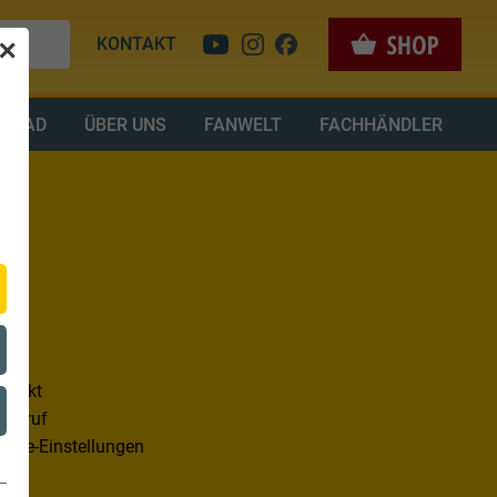
KONTAKT
✕
LOAD
ÜBER UNS
FANWELT
FACHHÄNDLER
ntakt
derruf
okie-Einstellungen