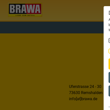
A
b
W
Uferstrasse 24 - 30
73630 Remshalden
info[at]brawa.de