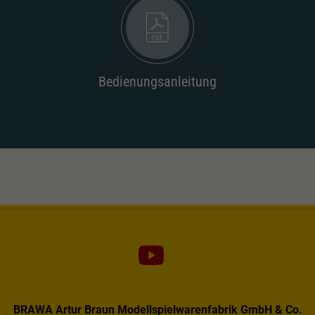
Dieser Wert speichert Ihre Consent-
Einstellungen. Unter anderem eine zufällig
Zweck
generierte ID, für die historische Speicherung
Ihrer vorgenommen Einstellungen, falls der
Webseiten-Betreiber dies eingestellt hat.
Bedienungsanleitung
BRAWA Artur Braun Modellspielwarenfabrik GmbH & Co.