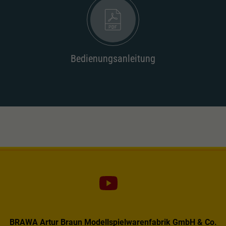
Dieser Wert speichert Ihre Consent-
Einstellungen. Unter anderem eine zufällig
Zweck
generierte ID, für die historische Speicherung
Ihrer vorgenommen Einstellungen, falls der
Webseiten-Betreiber dies eingestellt hat.
Bedienungsanleitung
BRAWA Artur Braun Modellspielwarenfabrik GmbH & Co.