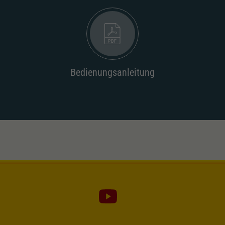
Dieser Wert speichert Ihre Consent-
Einstellungen. Unter anderem eine zufällig
Zweck
generierte ID, für die historische Speicherung
Ihrer vorgenommen Einstellungen, falls der
Webseiten-Betreiber dies eingestellt hat.
Bedienungsanleitung