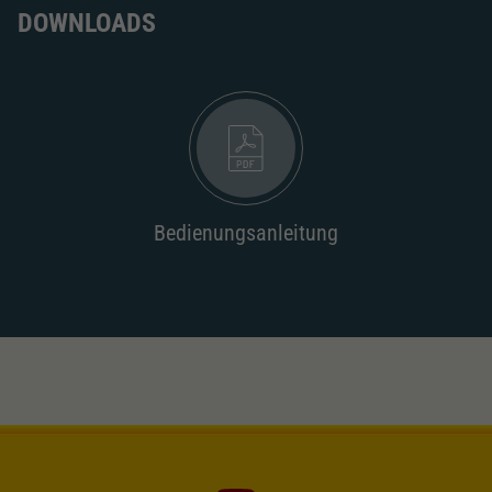
Dieser Wert speichert Ihre Consent-
DOWNLOADS
Einstellungen. Unter anderem eine zufällig
Zweck
generierte ID, für die historische Speicherung
Ihrer vorgenommen Einstellungen, falls der
Webseiten-Betreiber dies eingestellt hat.
Bedienungsanleitung