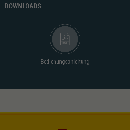
Dieser Wert speichert Ihre Consent-
DOWNLOADS
Einstellungen. Unter anderem eine zufällig
Zweck
generierte ID, für die historische Speicherung
Ihrer vorgenommen Einstellungen, falls der
Webseiten-Betreiber dies eingestellt hat.
Bedienungsanleitung