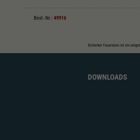
Best.-Nr.:
49916
Schierker Feuerstein ist ein eing
DOWNLOADS