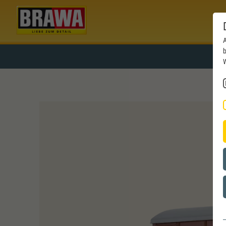
A
b
W