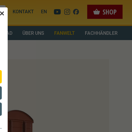
KONTAKT
EN
✕
LOAD
ÜBER UNS
FANWELT
FACHHÄNDLER