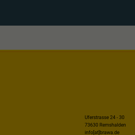
Uferstrasse 24 - 30
73630 Remshalden
info[at]brawa.de