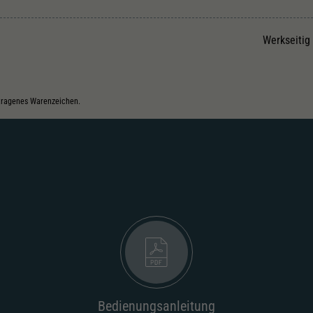
Unter anderem eine zufällig generierte ID, für die
Zweck
historische Speicherung Ihrer vorgenommen
Einstellungen, falls der Webseiten-Betreiber dies
Werkseitig
eingestellt hat.
etragenes Warenzeichen.
Bedienungsanleitung