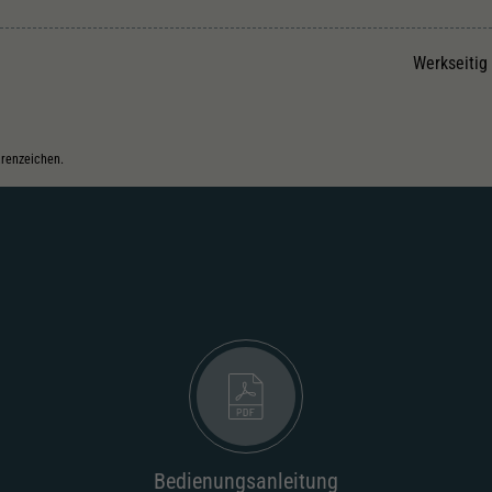
Unter anderem eine zufällig generierte ID, für die
Zweck
historische Speicherung Ihrer vorgenommen
Einstellungen, falls der Webseiten-Betreiber dies
Werkseitig
eingestellt hat.
arenzeichen.
Bedienungsanleitung