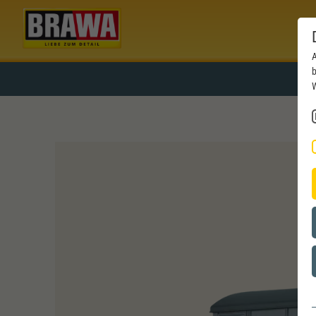
A
b
W