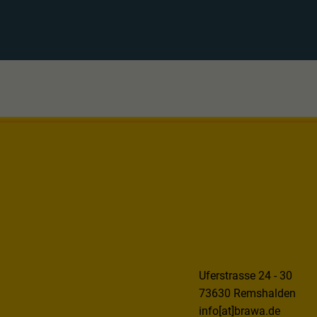
Uferstrasse 24 - 30
73630 Remshalden
info[at]brawa.de