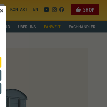
KONTAKT
EN
✕
LOAD
ÜBER UNS
FANWELT
FACHHÄNDLER