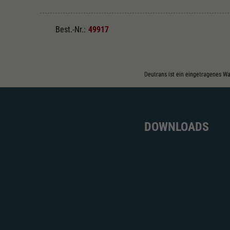
Best.-Nr.:
49917
Deutrans ist ein eingetragenes W
DOWNLOADS