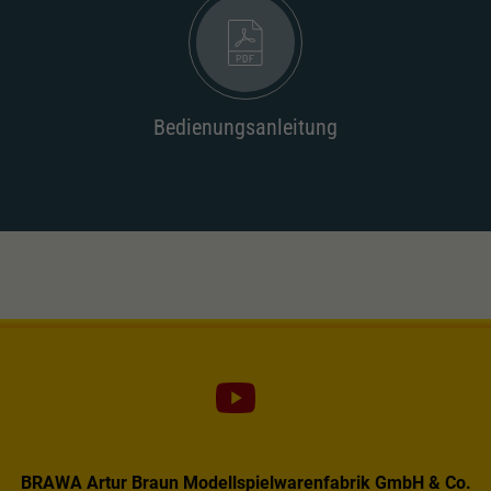
Dieser Wert speichert Ihre Consent-
Einstellungen. Unter anderem eine zufällig
Zweck
generierte ID, für die historische Speicherung
Ihrer vorgenommen Einstellungen, falls der
Webseiten-Betreiber dies eingestellt hat.
Bedienungsanleitung
BRAWA Artur Braun Modellspielwarenfabrik GmbH & Co.