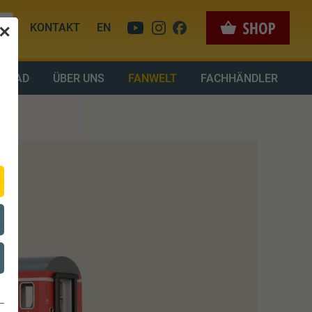
KONTAKT
EN
✕
LOAD
ÜBER UNS
FANWELT
FACHHÄNDLER