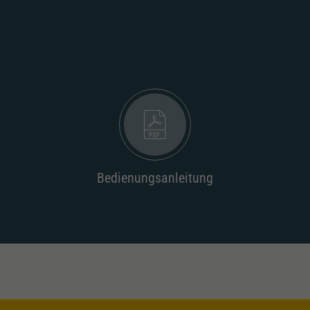
Unter anderem eine zufällig generierte ID, für die
Zweck
historische Speicherung Ihrer vorgenommen
Einstellungen, falls der Webseiten-Betreiber dies
eingestellt hat.
Bedienungsanleitung