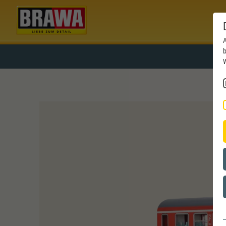
A
b
W