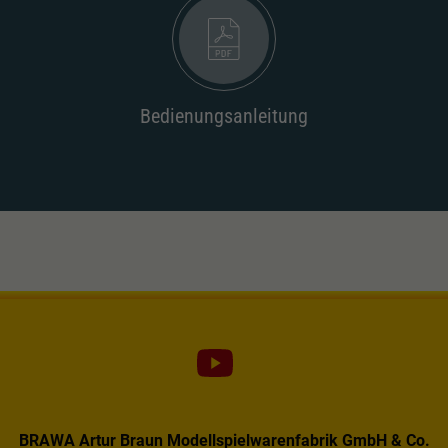
Dieser Wert speichert Ihre Consent-
Einstellungen. Unter anderem eine zufällig
Zweck
generierte ID, für die historische Speicherung
Ihrer vorgenommen Einstellungen, falls der
Webseiten-Betreiber dies eingestellt hat.
Bedienungsanleitung
BRAWA Artur Braun Modellspielwarenfabrik GmbH & Co.