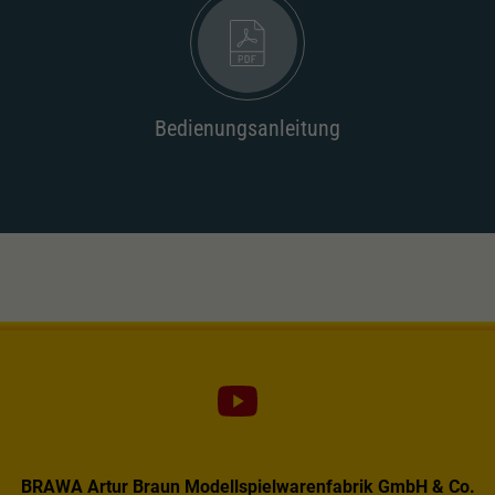
Dieser Wert speichert Ihre Consent-
Einstellungen. Unter anderem eine zufällig
Zweck
generierte ID, für die historische Speicherung
Ihrer vorgenommen Einstellungen, falls der
Webseiten-Betreiber dies eingestellt hat.
Bedienungsanleitung
BRAWA Artur Braun Modellspielwarenfabrik GmbH & Co.