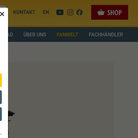
KONTAKT
EN
✕
LOAD
ÜBER UNS
FANWELT
FACHHÄNDLER