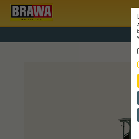
A
b
W