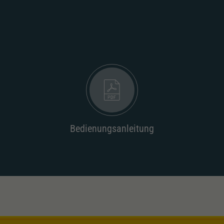
Unter anderem eine zufällig generierte ID, für die
Zweck
historische Speicherung Ihrer vorgenommen
Einstellungen, falls der Webseiten-Betreiber dies
eingestellt hat.
Bedienungsanleitung