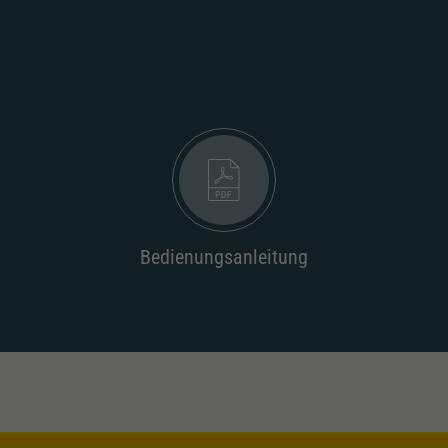
Unter anderem eine zufällig generierte ID, für die
Zweck
historische Speicherung Ihrer vorgenommen
Einstellungen, falls der Webseiten-Betreiber dies
eingestellt hat.
Bedienungsanleitung