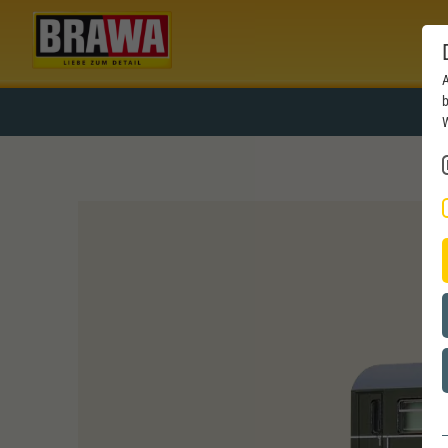
A
b
W