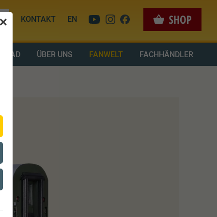
KONTAKT
EN
✕
LOAD
ÜBER UNS
FANWELT
FACHHÄNDLER