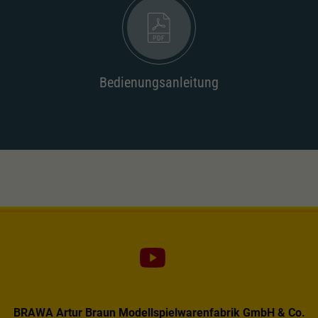
Dieser Wert speichert Ihre Consent-
Einstellungen. Unter anderem eine zufällig
Zweck
generierte ID, für die historische Speicherung
Ihrer vorgenommen Einstellungen, falls der
Webseiten-Betreiber dies eingestellt hat.
Bedienungsanleitung
BRAWA Artur Braun Modellspielwarenfabrik GmbH & Co.