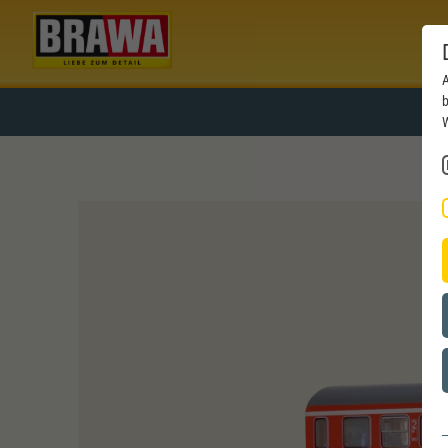
A
b
W