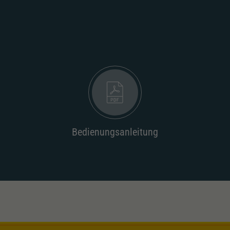
Unter anderem eine zufällig generierte ID, für die
Zweck
historische Speicherung Ihrer vorgenommen
Einstellungen, falls der Webseiten-Betreiber dies
eingestellt hat.
Bedienungsanleitung