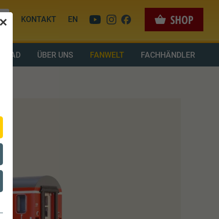
KONTAKT
EN
✕
LOAD
ÜBER UNS
FANWELT
FACHHÄNDLER