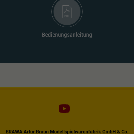
Dieser Wert speichert Ihre Consent-
Einstellungen. Unter anderem eine zufällig
Zweck
generierte ID, für die historische Speicherung
Ihrer vorgenommen Einstellungen, falls der
Webseiten-Betreiber dies eingestellt hat.
Bedienungsanleitung
BRAWA Artur Braun Modellspielwarenfabrik GmbH & Co.