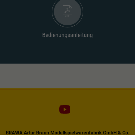
Dieser Wert speichert Ihre Consent-
Einstellungen. Unter anderem eine zufällig
Zweck
generierte ID, für die historische Speicherung
Ihrer vorgenommen Einstellungen, falls der
Webseiten-Betreiber dies eingestellt hat.
Bedienungsanleitung
BRAWA Artur Braun Modellspielwarenfabrik GmbH & Co.