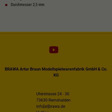
Dieser Wert speichert Ihre Consent-
Durchmesser 2,5 mm
Einstellungen. Unter anderem eine zufällig
Zweck
generierte ID, für die historische Speicherung
Ihrer vorgenommen Einstellungen, falls der
Webseiten-Betreiber dies eingestellt hat.
BRAWA Artur Braun Modellspielwarenfabrik GmbH & Co.
KG
Uferstrasse 24 - 30
73630 Remshalden
info[at]brawa.de