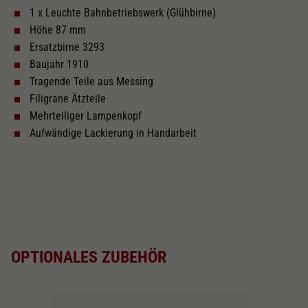
Dieser Wert speichert Ihre Consent-
1 x Leuchte Bahnbetriebswerk (Glühbirne)
Einstellungen. Unter anderem eine zufällig
Höhe 87 mm
Zweck
generierte ID, für die historische Speicherung
Ihrer vorgenommen Einstellungen, falls der
Ersatzbirne 3293
Webseiten-Betreiber dies eingestellt hat.
Baujahr 1910
Tragende Teile aus Messing
Filigrane Ätzteile
Mehrteiliger Lampenkopf
Aufwändige Lackierung in Handarbeit
OPTIONALES ZUBEHÖR