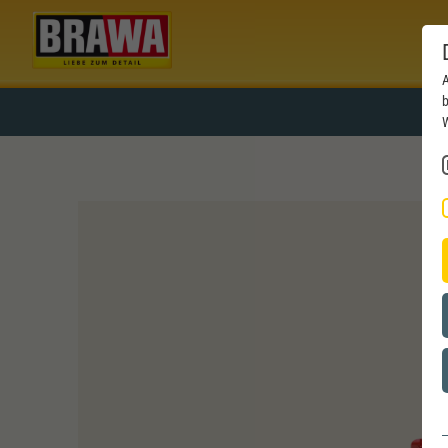
A
b
W