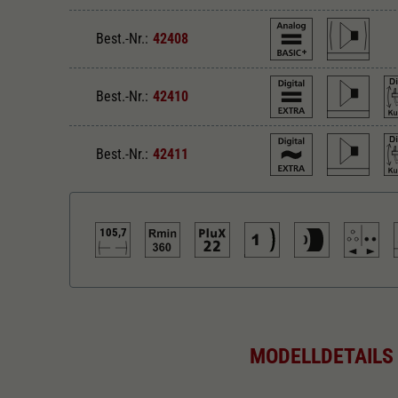
Best.-Nr.:
42408
Best.-Nr.:
42410
Best.-Nr.:
42411
105,7
Gleichstrom Analog BASIC+
Lo
MODELLDETAILS
Digital fernsteuerbare Kupplung
En