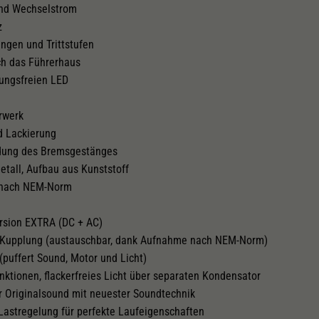
 und Wechselstrom
z
ndestradius
PluX22
angen und Trittstufen
rch das Führerhaus
ungsfreien LED
chtwechsel
Innenbeleuchtung
hrwerk
d Lackierung
ldung des Bremsgestänges
tall, Aufbau aus Kunststoff
 nach NEM-Norm
ersion EXTRA (DC + AC)
he Kupplung (austauschbar, dank Aufnahme nach NEM-Norm)
 (puffert Sound, Motor und Licht)
nktionen, flackerfreies Licht über separaten Kondensator
r Originalsound mit neuester Soundtechnik
Lastregelung für perfekte Laufeigenschaften