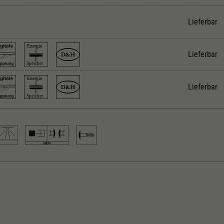
Unter anderem eine zufällig generierte ID, für die
Zweck
historische Speicherung Ihrer vorgenommen
Lieferbar
Einstellungen, falls der Webseiten-Betreiber dies
eingestellt hat.
Lieferbar
Lieferbar
ksound vorbereitet
Gleichstrom Digital EXTRA
ergiespeicher
Decoder Doehler & Haass