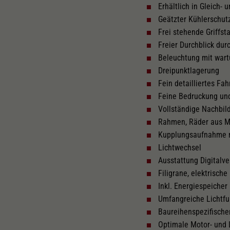
Erhältlich in Gleich-
Geätzter Kühlerschut
Länger über Puffer in mm
Mi
105,7
Frei stehende Griffst
Freier Durchblick du
Beleuchtung mit wart
Lok besitzt Schwungmasse
Li
Dreipunktlagerung
Fein detailliertes Fa
Feine Bedruckung un
Federpuffer
Vollständige Nachbi
Rahmen, Räder aus Me
Kupplungsaufnahme
Lichtwechsel
Ausstattung Digitalv
Filigrane, elektrisc
Inkl. Energiespeicher
Umfangreiche Lichtfu
Baureihenspezifische
Optimale Motor- und 