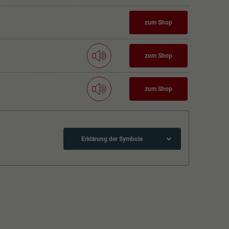
zum Shop
zum Shop
zum Shop
Erklärung der Symbole
Loksound eingebaut
Wechselstrom Digital EXTRA