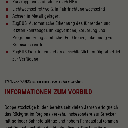
Kurzkupplungsaufnahme nach NEM
Lichtwechsel rot/weiß, in Fahrtrichtung wechselnd
Inneneinrichtung
Achsen in Metall gelagert
ZugBUS: Automatische Erkennung des führenden und
Kurzkupplungskinematik
letzten Fahrzeuges im Zugverband; Steuerung und
Programmierung sämtlicher Funktionen; Erkennung von
Bremsabschnitten
Schliessen
ZugBUS-Funktionen stehen ausschließlich im Digitalbetrieb
zur Verfügung
TWINDEXX VARIO® ist ein eingetragenes Warenzeichen.
INFORMATIONEN ZUM VORBILD
Doppelstockzüge bilden bereits seit vielen Jahren erfolgreich
das Rückgrat im Regionalverkehr. Insbesondere auf Strecken
mit geringer Bahnsteiglänge und hohem Fahrgastaufkommen
sind Doppelstockzüge die ideale Lösung. Das bewährte