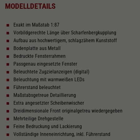
MODELLDETAILS
Gleichstrom Digital EXTRA
Exakt im Maßstab 1:87
Innenbeleuchtung
Vorbildgerechte Länge über Scharfenbergkupplung
Aufbau aus hochwertigem, schlagzähem Kunststoff
Decoder Doehler & Haass
Bodenplatte aus Metall
Bedruckte Fensterrahmen
Passgenau eingesetzte Fenster
Wechselstrom Digital EXTRA
Beleuchtete Zugzielanzeigen (digital)
Beleuchtung mit warmweißen LEDs
Führerstand beleuchtet
Länger über Puffer in mm
303
Maßstabsgetreue Detaillierung
Extra angesetzter Scheibenwischer
Mindestradius
Dreidimensionale Front originalgetreu wiedergegeben
Mehrteilige Drehgestelle
Feine Bedruckung und Lackierung
PluX22
Vollständige Inneneinrichtung, inkl. Führerstand