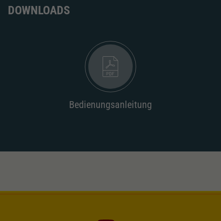
Dieser Wert speichert Ihre Consent-
DOWNLOADS
Einstellungen. Unter anderem eine zufällig
Zweck
generierte ID, für die historische Speicherung
Ihrer vorgenommen Einstellungen, falls der
Webseiten-Betreiber dies eingestellt hat.
Bedienungsanleitung