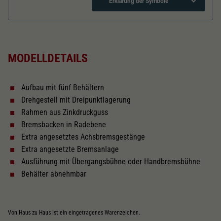
Dieser Wert speichert Ihre Consent-
Erklärung der Symbole
Einstellungen. Unter anderem eine zufällig
Zweck
generierte ID, für die historische Speicherung
Länger über Puffer in mm
149,4
Ihrer vorgenommen Einstellungen, falls der
Webseiten-Betreiber dies eingestellt hat.
MODELLDETAILS
Kurzkupplungskinematik
Aufbau mit fünf Behältern
Tauschsatz für Wechselstrom
Drehgestell mit Dreipunktlagerung
2188
Rahmen aus Zinkdruckguss
Bremsbacken in Radebene
Schliessen
Extra angesetztes Achsbremsgestänge
Extra angesetzte Bremsanlage
Ausführung mit Übergangsbühne oder Handbremsbühne
Behälter abnehmbar
Von Haus zu Haus ist ein eingetragenes Warenzeichen.