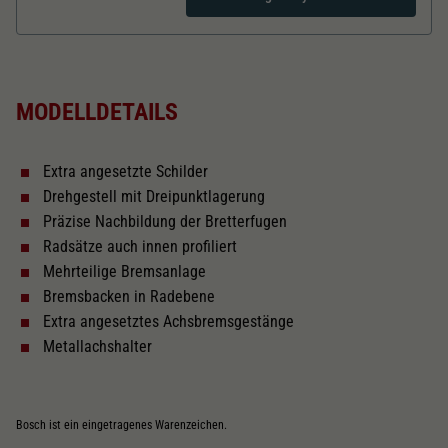
Dieser Wert speichert Ihre Consent-
Einstellungen. Unter anderem eine zufällig
Zweck
generierte ID, für die historische Speicherung
Länger über Puffer in mm
106,9
Ihrer vorgenommen Einstellungen, falls der
Webseiten-Betreiber dies eingestellt hat.
MODELLDETAILS
Kurzkupplungskinematik
Extra angesetzte Schilder
Tauschsatz für Wechselstrom
Drehgestell mit Dreipunktlagerung
2187
Präzise Nachbildung der Bretterfugen
Radsätze auch innen profiliert
Schliessen
Mehrteilige Bremsanlage
Bremsbacken in Radebene
Extra angesetztes Achsbremsgestänge
Metallachshalter
Bosch ist ein eingetragenes Warenzeichen.