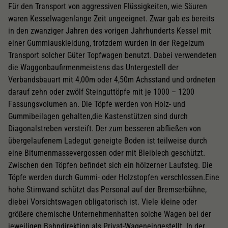
Für den Transport von aggressiven Flüssigkeiten, wie Säuren
waren Kesselwagenlange Zeit ungeeignet. Zwar gab es bereits
in den zwanziger Jahren des vorigen Jahrhunderts Kessel mit
einer Gummiauskleidung, trotzdem wurden in der Regelzum
Transport solcher Güter Topfwagen benutzt. Dabei verwendeten
die Waggonbaufirmenmeistens das Untergestell der
Verbandsbauart mit 4,00m oder 4,50m Achsstand und ordneten
darauf zehn oder zwölf Steinguttöpfe mit je 1000 – 1200
Fassungsvolumen an. Die Töpfe werden von Holz- und
Gummibeilagen gehalten,die Kastenstützen sind durch
Diagonalstreben versteift. Der zum besseren abfließen von
übergelaufenem Ladegut geneigte Boden ist teilweise durch
eine Bitumenmassevergossen oder mit Bleiblech geschützt.
Zwischen den Töpfen befindet sich ein hölzerner Laufsteg. Die
Töpfe werden durch Gummi- oder Holzstopfen verschlossen.Eine
hohe Stirnwand schützt das Personal auf der Bremserbühne,
diebei Vorsichtswagen obligatorisch ist. Viele kleine oder
größere chemische Unternehmenhatten solche Wagen bei der
jeweiligen Bahndirektion als Privat-Wageneingestellt. In der