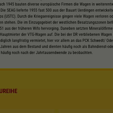
ach 1945 bauten diverse europäische Firmen die Wagen in weiterentw
 Die SEAG lieferte 1955 fast 500 aus der Bauart Uerdingen entwickel
ps (USTC). Durch die Kriegsereignisse gingen viele Wagen verloren o
n stehen. Die im Einzugsgebiet der westlichen Besatzungszonen be
951 aus der früheren Wifo hervorging. Daneben setzten Mineralölfirm
 Hauptmieter der VTG-Wagen auf. Die bei der DR verbliebenen Wagen
iglich langfristig vermietet, hier vor allem an das PCK Schwedt/ Ode
r Jahren aus dem Bestand und dienten häufig noch als Bahndienst-od
e häufig noch nach der Jahrtausendwende zu beobachten.
UREIHE