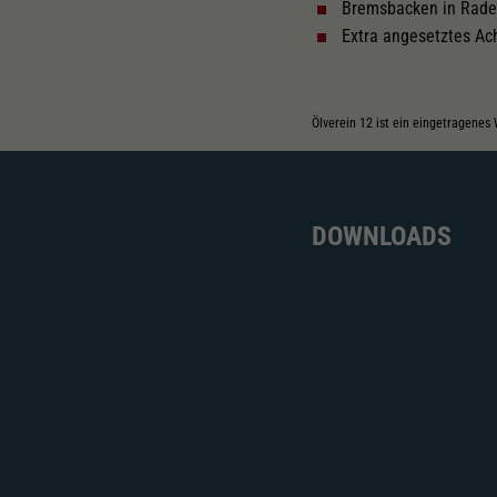
Bremsbacken in Rad
Extra angesetztes A
Ölverein 12 ist ein eingetragenes
DOWNLOADS