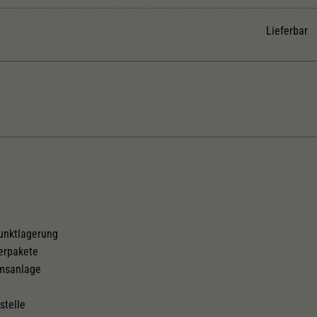
Unter anderem eine zufällig generierte ID, für die
Zweck
historische Speicherung Ihrer vorgenommen
Lieferbar
Einstellungen, falls der Webseiten-Betreiber dies
eingestellt hat.
Kurzkupplungskinematik
Tauschsatz für Wechselstrom
2188
punktlagerung
erpakete
emsanlage
stelle