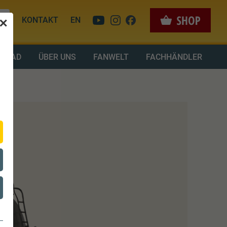
KONTAKT
EN
✕
LOAD
ÜBER UNS
FANWELT
FACHHÄNDLER