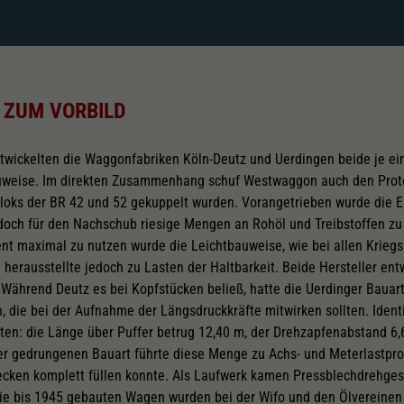
 ZUM VORBILD
twickelten die Waggonfabriken Köln-Deutz und Uerdingen beide je ei
uweise. Im direkten Zusammenhang schuf Westwaggon auch den Pro
sloks der BR 42 und 52 gekuppelt wurden. Vorangetrieben wurde die 
s doch für den Nachschub riesige Mengen an Rohöl und Treibstoffen zu
nt maximal zu nutzen wurde die Leichtbauweise, wie bei allen Krieg
d herausstellte jedoch zu Lasten der Haltbarkeit. Beide Hersteller e
Während Deutz es bei Kopfstücken beließ, hatte die Uerdinger Bauart
, die bei der Aufnahme der Längsdruckkräfte mitwirken sollten. Ident
ten: die Länge über Puffer betrug 12,40 m, der Drehzapfenabstand 6,
er gedrungenen Bauart führte diese Menge zu Achs- und Meterlastpr
recken komplett füllen konnte. Als Laufwerk kamen Pressblechdrehges
ie bis 1945 gebauten Wagen wurden bei der Wifo und den Ölvereinen