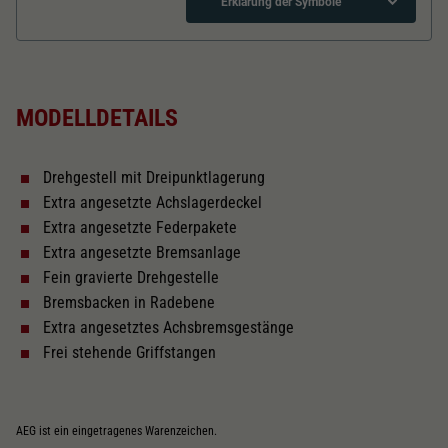
Dieser Wert speichert Ihre Consent-
Erklärung der Symbole
Einstellungen. Unter anderem eine zufällig
Zweck
generierte ID, für die historische Speicherung
Länger über Puffer in mm
101,1
Ihrer vorgenommen Einstellungen, falls der
Webseiten-Betreiber dies eingestellt hat.
MODELLDETAILS
Kurzkupplungskinematik
Drehgestell mit Dreipunktlagerung
Tauschsatz für Wechselstrom
Extra angesetzte Achslagerdeckel
2188
Extra angesetzte Federpakete
Extra angesetzte Bremsanlage
Schliessen
Fein gravierte Drehgestelle
Bremsbacken in Radebene
Extra angesetztes Achsbremsgestänge
Frei stehende Griffstangen
AEG ist ein eingetragenes Warenzeichen.