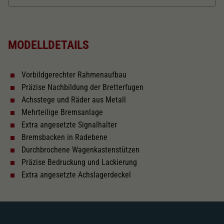
Dieser Wert speichert Ihre Consent-
Einstellungen. Unter anderem eine zufällig
Länger über Puffer in mm
107,2
Zweck
generierte ID, für die historische Speicherung
Ihrer vorgenommen Einstellungen, falls der
MODELLDETAILS
Webseiten-Betreiber dies eingestellt hat.
Kurzkupplungskinematik
Vorbildgerechter Rahmenaufbau
Tauschsatz für Wechselstrom
Präzise Nachbildung der Bretterfugen
2187
Achsstege und Räder aus Metall
Mehrteilige Bremsanlage
Schliessen
Extra angesetzte Signalhalter
Bremsbacken in Radebene
Durchbrochene Wagenkastenstützen
Präzise Bedruckung und Lackierung
Extra angesetzte Achslagerdeckel