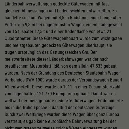
Länderbahnverwaltungen gedeckte Güterwagen mit fast
gleichen Abmessungen und Ladegewichten entwickelten. Es
handelte sich um Wagen mit 4,5 m Radstand, einer Länge über
Puffer von 9,3 m bei ungebremsten Wagen, einem Ladegewicht
von 15 t, später 17,5 t und einer Bodenfläche von etwa 21
Quadratmeter. Diese Güterwagenbauart wurde zum wichtigsten
und meistgebauten gedeckten Güterwagen überhaupt, sie
trugen ursprünglich das Gattungszeichen Gm. Der
meistverbreitete dieser Länderbahnwagen war der nach
preußischem Musterblatt IId8, von dem allein 47.533 gebaut
wurden. Nach der Gründung des Deutschen Staatsbahn Wagen
Verbandes DWV 1909 wurde daraus der Verbandswagen Bauart
A2 entwickelt. Dieser wurde ab 1911 in einer Gesamtstückzahl
von sagenhaften 121.770 Exemplaren gebaut. Damit war es
weltweit der meistgebaute gedeckte Güterwagen. Er dominierte
bis in die frühe Epoche 3 das Bild der deutschen Güterzüge.
Durch zwei Weltkriege wurden diese Wagen über ganz Europa
verstreut, es gab keine europäische Bahnverwaltung bei der
nicht wenigstens zeitweise solche Wagen eingesetzt wurden.