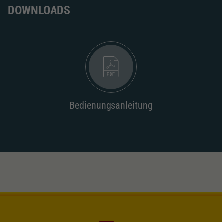
Dieser Wert speichert Ihre Consent-
DOWNLOADS
Einstellungen. Unter anderem eine zufällig
Zweck
generierte ID, für die historische Speicherung
Ihrer vorgenommen Einstellungen, falls der
Webseiten-Betreiber dies eingestellt hat.
Bedienungsanleitung