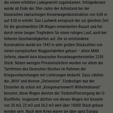
die einem erhöhten Ladegewicht zugutekamen. Infolgedessen
wurde ab Ende der 30er-Jahre der Achsstand bei der
klassischen zweiachsigen Kesselwagenkonstruktion von 4,00 m
auf 4,50 m erhöht. Das Laufwerk entsprach der zur gleichen Zeit
für die geschweißten DR-Wagen entwickelten Bauart und fiel
durch seine langen Tragfedern für einen ruhigen Lauf, auch bei
höheren Geschwindigkeiten auf. Die so entstandene
Konstruktion wurde bis 1943 in sehr großen Stückzahlen von
vielen europäischen Waggonfabriken gebaut – allein MAN
lieferte, obwohl kein klassischer Kesselwagenhersteller 2250
Stück. Neben wenigen Privateinstellern wurden vor allem die
Tarnfirmen des Deutschen Reiches im Rahmen der
Kriegsvorbereitungen mit Lieferungen bedacht. Dazu zählten
die „Wifo“ und diverse „Oelvereine“. Eindeutiger war der
Einsteller da schon mit „Kriegsmarinewerft Wilhelmshaven“
benannt, diese Wagen dienten der Treibstoffversorgung der U-
Bootflotte. Insgesamt dürften von diesen Wagen mit Kesseln
von 20 m3, 22 m3 und 26,5 m3 weit über 10000 Stück gebaut
worden sein. Nach dem Krieg waren sie über ganz Europa