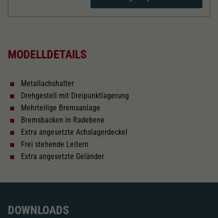
Dieser Wert speichert Ihre Consent-
Einstellungen. Unter anderem eine zufällig
Zweck
generierte ID, für die historische Speicherung
Länger über Puffer in mm
101
Ihrer vorgenommen Einstellungen, falls der
Webseiten-Betreiber dies eingestellt hat.
MODELLDETAILS
Kurzkupplungskinematik
Metallachshalter
Tauschsatz für Wechselstrom
Drehgestell mit Dreipunktlagerung
2187
Mehrteilige Bremsanlage
Bremsbacken in Radebene
Schliessen
Extra angesetzte Achslagerdeckel
Frei stehende Leitern
Extra angesetzte Geländer
DOWNLOADS