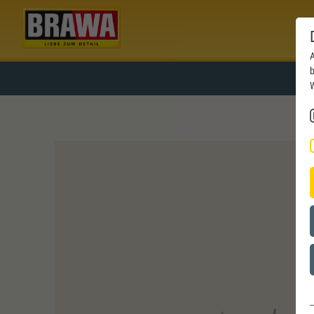
A
b
W