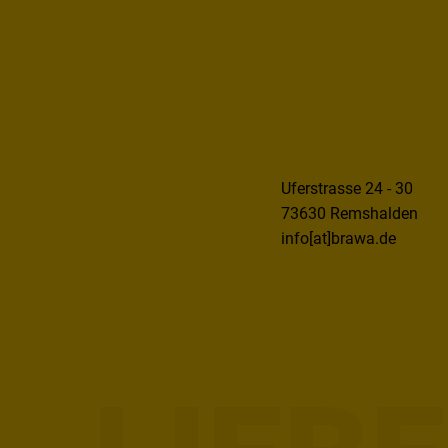
Uferstrasse 24 - 30
73630 Remshalden
info[at]brawa.de