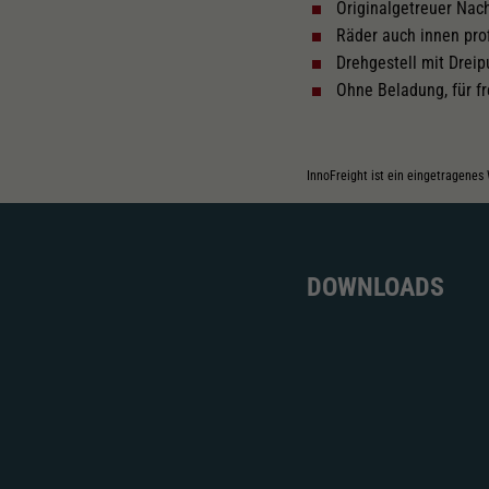
Originalgetreuer Na
Räder auch innen prof
Drehgestell mit Drei
Ohne Beladung, für fr
InnoFreight ist ein eingetragenes
DOWNLOADS