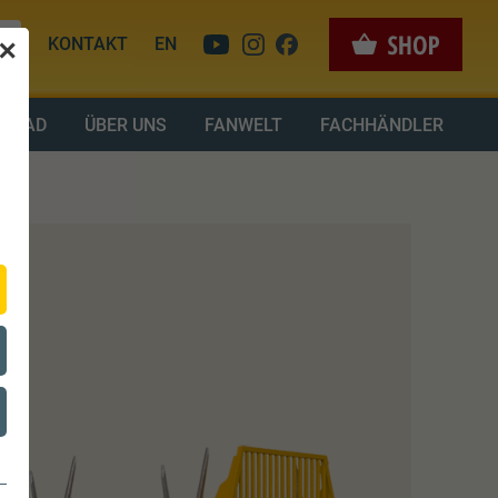
KONTAKT
EN
✕
LOAD
ÜBER UNS
FANWELT
FACHHÄNDLER