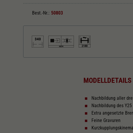
Best.-Nr.:
50803
340
2188
Länger über Puffer in mm
340
MODELLDETAILS
Nachbildung aller d
Nachbildung des Y25 
Extra angesetzte Bre
Feine Gravuren
Kurzkupplungskinem