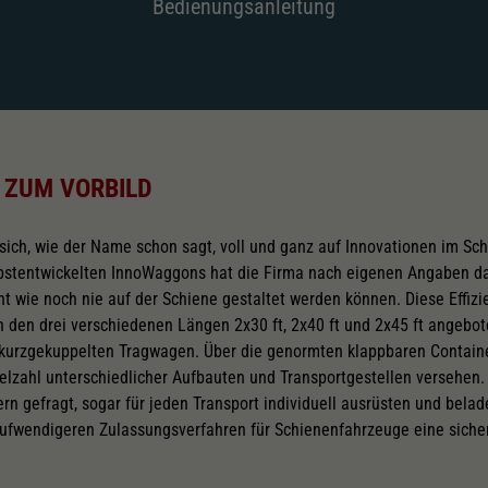
Bedienungsanleitung
 ZUM VORBILD
 sich, wie der Name schon sagt, voll und ganz auf Innovationen im Sc
lbstentwickelten InnoWaggons hat die Firma nach eigenen Angaben da
nt wie noch nie auf der Schiene gestaltet werden können. Diese Effizie
 den drei verschiedenen Längen 2x30 ft, 2x40 ft und 2x45 ft angeb
i kurzgekuppelten Tragwagen. Über die genormten klappbaren Containe
elzahl unterschiedlicher Aufbauten und Transportgestellen versehen
rn gefragt, sogar für jeden Transport individuell ausrüsten und bela
ufwendigeren Zulassungsverfahren für Schienenfahrzeuge eine sicher