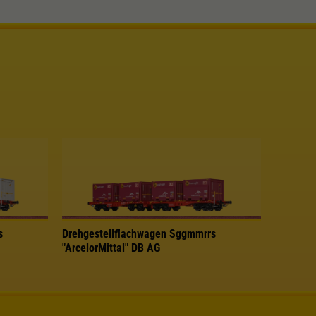
s
Drehgestellflachwagen Sggmmrrs
"ArcelorMittal" DB AG