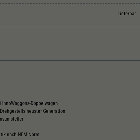
Unter anderem eine zufällig generierte ID, für die
Zweck
historische Speicherung Ihrer vorgenommen
Lieferbar
Einstellungen, falls der Webseiten-Betreiber dies
eingestellt hat.
Kurzkupplungskinematik
Tauschsatz für Wechselstrom
2188
rei InnoWaggons-Doppelwagen
Drehgestells neuster Generation
msumsteller
atik nach NEM-Norm