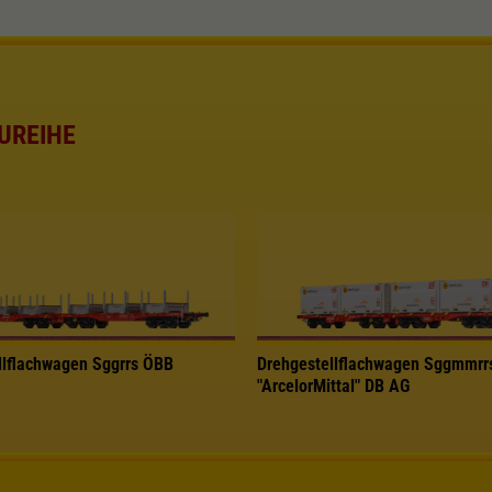
UREIHE
llflachwagen Sggrrs ÖBB
Drehgestellflachwagen Sggmmrr
"ArcelorMittal" DB AG