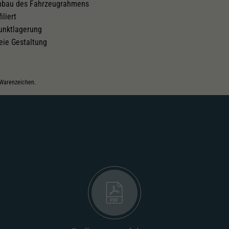
chbau des Fahrzeugrahmens
iliert
punktlagerung
eie Gestaltung
 Warenzeichen.