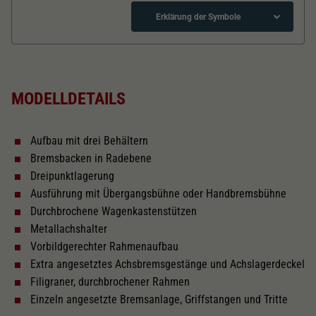
Dieser Wert speichert Ihre Consent-
Einstellungen. Unter anderem eine zufällig
Erklärung der Symbole
Zweck
generierte ID, für die historische Speicherung
Ihrer vorgenommen Einstellungen, falls der
Länger über Puffer in mm
115
Webseiten-Betreiber dies eingestellt hat.
MODELLDETAILS
Kurzkupplungskinematik
Aufbau mit drei Behältern
Tauschsatz für Wechselstrom
Bremsbacken in Radebene
2188
Dreipunktlagerung
Ausführung mit Übergangsbühne oder Handbremsbühne
Schliessen
Durchbrochene Wagenkastenstützen
Metallachshalter
Vorbildgerechter Rahmenaufbau
Extra angesetztes Achsbremsgestänge und Achslagerdeckel
Filigraner, durchbrochener Rahmen
Einzeln angesetzte Bremsanlage, Griffstangen und Tritte