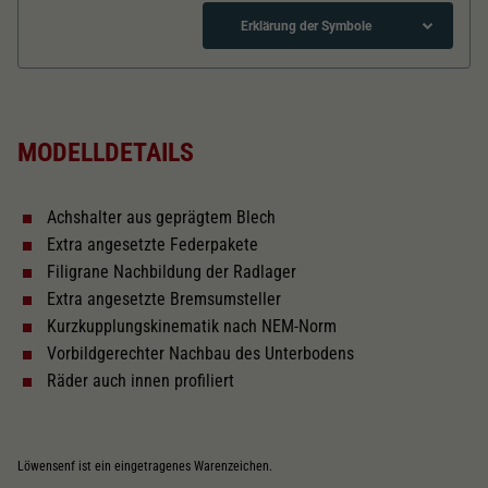
Dieser Wert speichert Ihre Consent-
Einstellungen. Unter anderem eine zufällig
Erklärung der Symbole
Zweck
generierte ID, für die historische Speicherung
Ihrer vorgenommen Einstellungen, falls der
Länger über Puffer in mm
139,1
Webseiten-Betreiber dies eingestellt hat.
MODELLDETAILS
Kurzkupplungskinematik
Achshalter aus geprägtem Blech
Tauschsatz für Wechselstrom
Extra angesetzte Federpakete
2188
Filigrane Nachbildung der Radlager
Extra angesetzte Bremsumsteller
Schliessen
Kurzkupplungskinematik nach NEM-Norm
Vorbildgerechter Nachbau des Unterbodens
Räder auch innen profiliert
Löwensenf ist ein eingetragenes Warenzeichen.