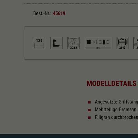
Best.-Nr.:
45619
129
2182
2
Länger über Puffer in mm
In
129
MODELLDETAILS
Tauschsatz für Wechselstrom
We
na
2182
2222
Angesetzte Griffstang
Mehrteilige Bremsan
Filigran durchbroche