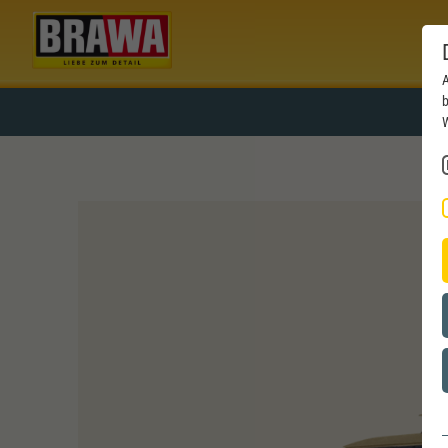
A
b
W