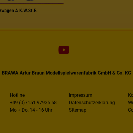
tzwagen A K.W.St.E.
BRAWA Artur Braun Modellspielwarenfabrik GmbH & Co. KG
Hotline
Impressum
Ko
+49 (0)7151-97935-68
Datenschutzerklärung
Wi
Mo + Do, 14 - 16 Uhr
Sitemap
Co