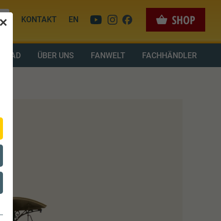
KONTAKT
EN
✕
LOAD
ÜBER UNS
FANWELT
FACHHÄNDLER