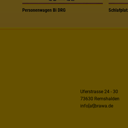
Personenwagen Bi DRG
Schlafpla
Uferstrasse 24 - 30
73630 Remshalden
info[at]brawa.de