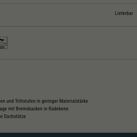
Unter anderem eine zufällig generierte ID, für die
Zweck
historische Speicherung Ihrer vorgenommen
Lieferbar
Einstellungen, falls der Webseiten-Betreiber dies
eingestellt hat.
222
neneinrichtung
Innenbeleuchtung
chselstromschleifer
chrüstbar
en und Trittstufen in geringer Materialstärke
lage mit Bremsbacken in Radebene
ne Dachstütze