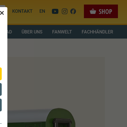
KONTAKT
EN
✕
LOAD
ÜBER UNS
FANWELT
FACHHÄNDLER