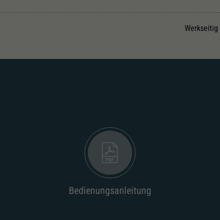
Unter anderem eine zufällig generierte ID, für die
Zweck
historische Speicherung Ihrer vorgenommen
Einstellungen, falls der Webseiten-Betreiber dies
Werkseitig
eingestellt hat.
Bedienungsanleitung