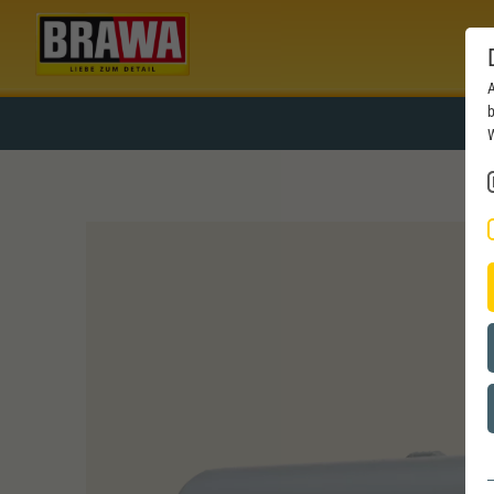
A
b
W