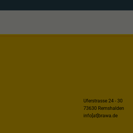
Uferstrasse 24 - 30
73630 Remshalden
info[at]brawa.de