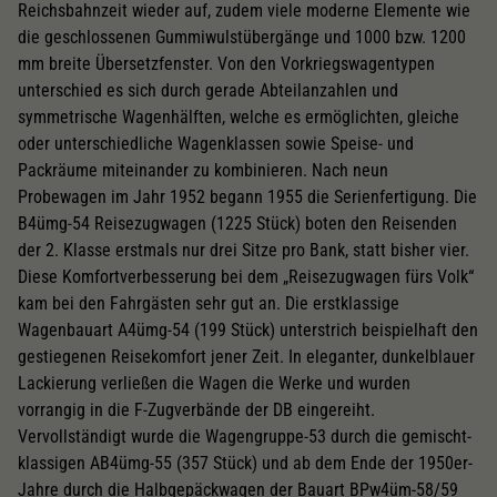
Reichsbahnzeit wieder auf, zudem viele moderne Elemente wie
die geschlossenen Gummiwulstübergänge und 1000 bzw. 1200
mm breite Übersetzfenster. Von den Vorkriegswagentypen
unterschied es sich durch gerade Abteilanzahlen und
symmetrische Wagenhälften, welche es ermöglichten, gleiche
oder unterschiedliche Wagenklassen sowie Speise- und
Packräume miteinander zu kombinieren. Nach neun
Probewagen im Jahr 1952 begann 1955 die Serienfertigung. Die
B4ümg-54 Reisezugwagen (1225 Stück) boten den Reisenden
der 2. Klasse erstmals nur drei Sitze pro Bank, statt bisher vier.
Diese Komfortverbesserung bei dem „Reisezugwagen fürs Volk“
kam bei den Fahrgästen sehr gut an. Die erstklassige
Wagenbauart A4ümg-54 (199 Stück) unterstrich beispielhaft den
gestiegenen Reisekomfort jener Zeit. In eleganter, dunkelblauer
Lackierung verließen die Wagen die Werke und wurden
vorrangig in die F-Zugverbände der DB eingereiht.
Vervollständigt wurde die Wagengruppe-53 durch die gemischt-
klassigen AB4ümg-55 (357 Stück) und ab dem Ende der 1950er-
Jahre durch die Halbgepäckwagen der Bauart BPw4üm-58/59