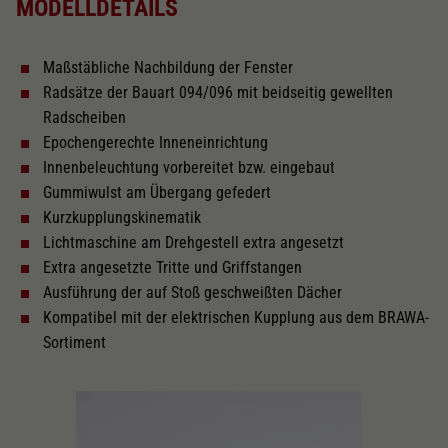
MODELLDETAILS
Gleichstrom Analog BASIC+
Maßstäbliche Nachbildung der Fenster
Innenbeleuchtung
Radsätze der Bauart 094/096 mit beidseitig gewellten
Radscheiben
Lötpunkte
Epochengerechte Inneneinrichtung
Innenbeleuchtung vorbereitet bzw. eingebaut
Gummiwulst am Übergang gefedert
Wechselstrom
Kurzkupplungskinematik
Lichtmaschine am Drehgestell extra angesetzt
Extra angesetzte Tritte und Griffstangen
Länger über Puffer in mm
303
Ausführung der auf Stoß geschweißten Dächer
Kompatibel mit der elektrischen Kupplung aus dem BRAWA-
Inneneinrichtung
Sortiment
Kurzkupplungskinematik