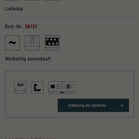
Dieser Wert speichert Ihre Consent-
Einstellungen. Unter anderem eine zufällig
Lieferbar
Zweck
generierte ID, für die historische Speicherung
Ihrer vorgenommen Einstellungen, falls der
Best.-Nr.:
58121
Webseiten-Betreiber dies eingestellt hat.
Werkseitig ausverkauft
303
Erklärung der Symbole
Gleichstrom