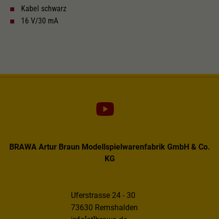
Dieser Wert speichert Ihre Consent-
Kabel schwarz
Einstellungen. Unter anderem eine zufällig
16 V/30 mA
Zweck
generierte ID, für die historische Speicherung
Ihrer vorgenommen Einstellungen, falls der
Webseiten-Betreiber dies eingestellt hat.
BRAWA Artur Braun Modellspielwarenfabrik GmbH & Co.
KG
Uferstrasse 24 - 30
73630 Remshalden