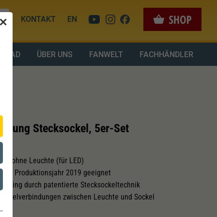
KONTAKT
EN
✕
LOAD
ÜBER UNS
FANWELT
FACHHÄNDLER
ckung Stecksockel, 5er-Set
ckel ohne Leuchte (für LED)
n ab Produktionsjahr 2019 geeignet
andling durch patentierte Stecksockeltechnik
Kabelverbindungen zwischen Leuchte und Sockel