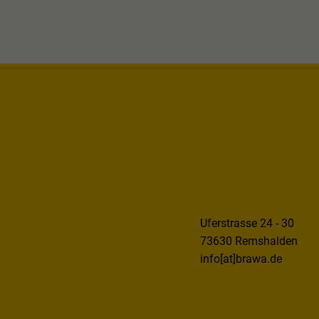
Uferstrasse 24 - 30
73630 Remshalden
info[at]brawa.de