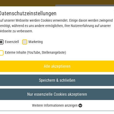
Datenschutzeinstellungen
uf unserer Webseite werden Cookies verwendet. Einige davon werden zwingend
enötigt, während es uns andere ermöglichen, Ihre Nutzererfahrung auf unserer
PRODUKTE
AKTUELLES
SERVICE
DOWN
ebseite zu verbessern.
Essenziell
Marketing
Externe Inhalte (YouTube, Stellenangebote)
Alle akzeptieren
Nachrüstpa
Speichern & schließen
5 x Steckso
Für Leuchte
Nur essenzielle Cookies akzeptieren
Einfaches H
Aufwändige 
Weitere Informationen anzeigen
Essenziell
entfallen