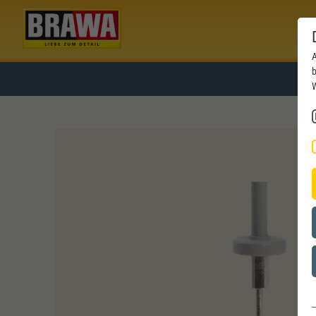
A
b
W