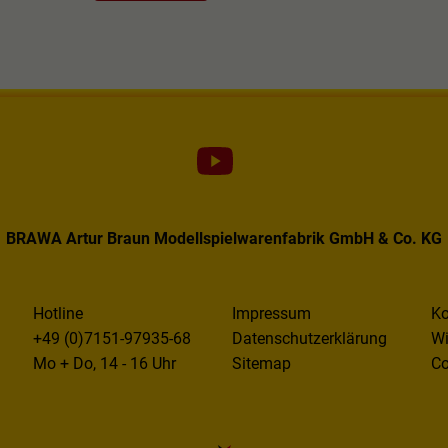
Unter anderem eine zufällig generierte ID, für die
Zweck
historische Speicherung Ihrer vorgenommen
Einstellungen, falls der Webseiten-Betreiber dies
eingestellt hat.
BRAWA Artur Braun Modellspielwarenfabrik GmbH & Co. KG
Hotline
Impressum
Ko
+49 (0)7151-97935-68
Datenschutzerklärung
Wi
Mo + Do, 14 - 16 Uhr
Sitemap
Co