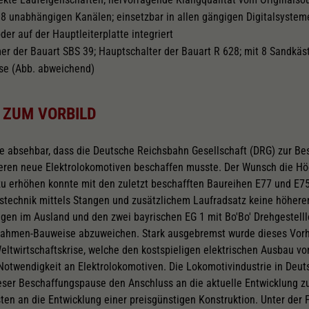
zu 8 unabhängigen Kanälen; einsetzbar in allen gängigen Digitalsyste
er auf der Hauptleiterplatte integriert
r der Bauart SBS 39; Hauptschalter der Bauart R 628; mit 8 Sandkäst
se (Abb. abweichend)
 ZUM VORBILD
e absehbar, dass die Deutsche Reichsbahn Gesellschaft (DRG) zur Be
eren neue Elektrolokomotiven beschaffen musste. Der Wunsch die H
u erhöhen konnte mit den zuletzt beschafften Baureihen E77 und E75 
stechnik mittels Stangen und zusätzlichem Laufradsatz keine höher
ungen im Ausland und den zwei bayrischen EG 1 mit Bo'Bo' Drehgestel
nrahmen-Bauweise abzuweichen. Stark ausgebremst wurde dieses Vorh
ltwirtschaftskrise, welche den kostspieligen elektrischen Ausbau vo
Notwendigkeit an Elektrolokomotiven. Die Lokomotivindustrie in Deut
eser Beschaffungspause den Anschluss an die aktuelle Entwicklung zu
ten an die Entwicklung einer preisgünstigen Konstruktion. Unter der