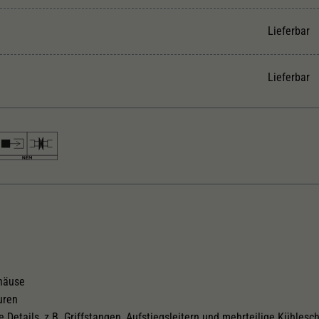
Unter anderem eine zufällig generierte ID, für die
Zweck
historische Speicherung Ihrer vorgenommen
Lieferbar
Einstellungen, falls der Webseiten-Betreiber dies
eingestellt hat.
Lieferbar
coder Doehler & Haass
Länger über Puffer in mm
95,6
ftreifen
Lok besitzt Schwungmasse
ehäuse
uren
e Details, z.B. Griffstangen, Aufstiegsleitern und mehrteilige Kühlesc