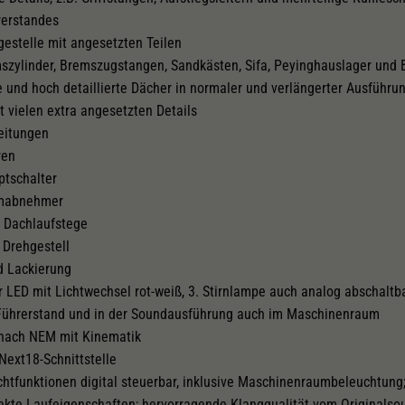
rerstandes
hgestelle mit angesetzten Teilen
szylinder, Bremszugstangen, Sandkästen, Sifa, Peyinghauslager und
 und hoch detaillierte Dächer in normaler und verlängerter Ausführu
 vielen extra angesetzten Details
eitungen
ren
ptschalter
romabnehmer
e Dachlaufstege
 Drehgestell
d Lackierung
 LED mit Lichtwechsel rot-weiß, 3. Stirnlampe auch analog abschaltb
Führerstand und in der Soundausführung auch im Maschinenraum
nach NEM mit Kinematik
Next18-Schnittstelle
chtfunktionen digital steuerbar, inklusive Maschinenraumbeleuchtung
fekte Laufeigenschaften; hervorragende Klangqualität vom Originalsou