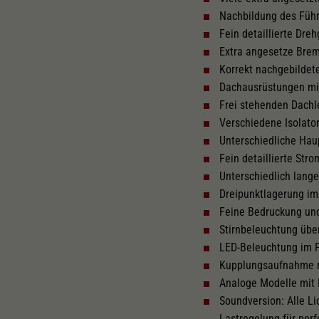
Nachbildung des Füh
Fein detaillierte Dre
Extra angesetze Brem
Korrekt nachgebildete
Dachausrüstungen mit
Frei stehenden Dachl
Verschiedene Isolato
Unterschiedliche Hau
Fein detaillierte St
Unterschiedlich lang
Dreipunktlagerung im
Feine Bedruckung un
Stirnbeleuchtung über
LED-Beleuchtung im 
Kupplungsaufnahme 
Analoge Modelle mit 
Soundversion: Alle Li
Lastregelung für per