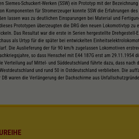
den Siemes-Schuckert-Werken (SSW) ein Prototyp mit der Bezeichnung 
 von Komponenten für Stromerzeuger konnte SSW die Erfahrungen des
ßen lassen was zu deutlichen Einsparungen bei Material und Fertigun
 dieses Prototypen überzeugten die DRG den neuen Lokomotivtyp zu ei
keln. Das Resultat war die erste in Serien hergestellte Drehgestell-
haus als Urtyp für die später bei entwickelten Einheitselektrolokom
arf. Die Auslieferung der für 90 km/h zugelassen Lokomotiven erstre
Nachkriegsjahre, so dass Henschel mit E44 187G erst am 29.11.1954 d
e Verteilung auf Mittel- und Süddeutschland führte dazu, dass nach 
Westdeutschland und rund 50 in Ostdeutschland verblieben. Die auffä
 DB waren die Verlängerung der Dachschirme aus Unfallschutzgründe
UREIHE