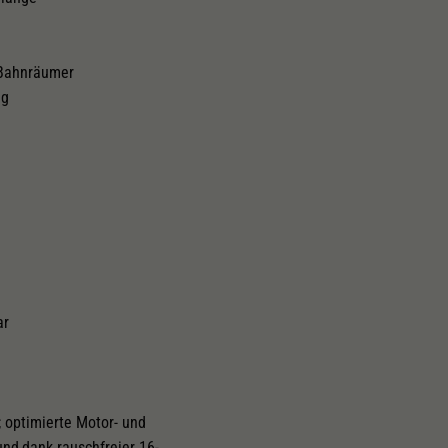
Schliessen
 Bahnräumer
ng
ar
; optimierte Motor- und
nd,dank rauschfreier 16-