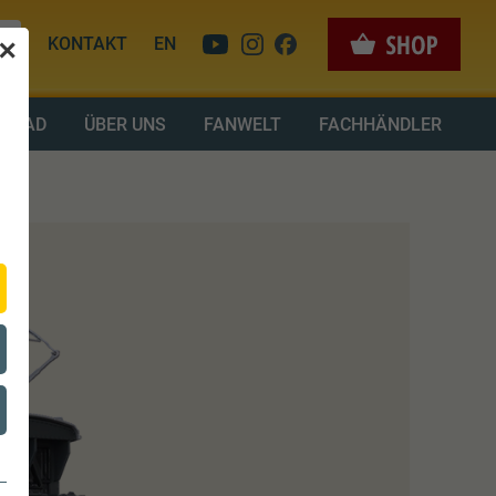
KONTAKT
EN
✕
LOAD
ÜBER UNS
FANWELT
FACHHÄNDLER