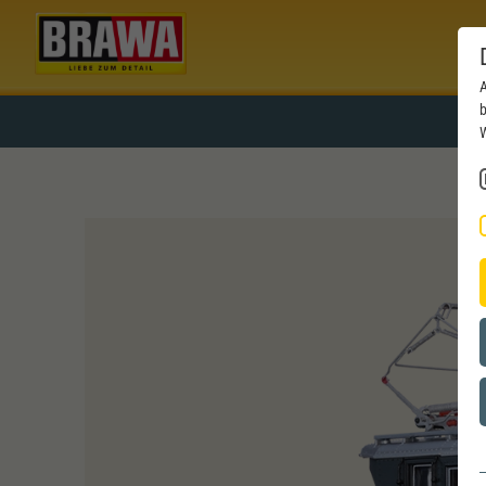
A
b
W