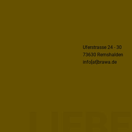
Uferstrasse 24 - 30
73630 Remshalden
info[at]brawa.de
LIEB