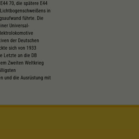
E44 70, die spätere E44
 Lichtbogenschweißens in
gsaufwand führte. Die
ner Universal-
Elektrolokomotive
otiven der Deutschen
ckte sich von 1933
ie Letzte an die DB
dem Zweiten Weltkrieg
lligsten
n und die Ausrüstung mit