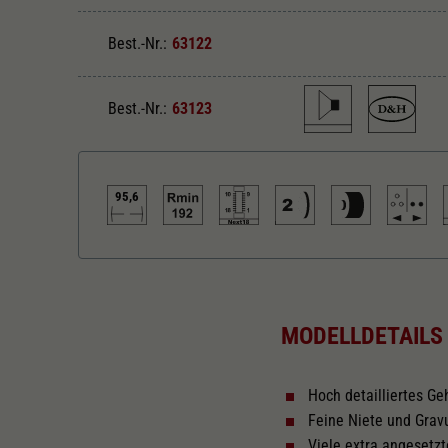
Best.-Nr.:
63122
Best.-Nr.:
63123
95,6
Loksound eingebaut
De
MODELLDETAILS
Next18
Ha
Hoch detailliertes G
Feine Niete und Grav
Kurzkupplungskinematik
Viele extra angesetzt