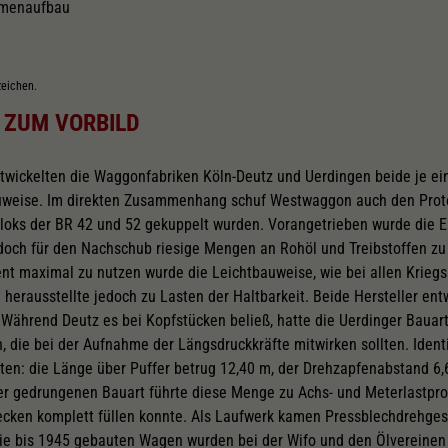
hmenaufbau
zeichen.
 ZUM VORBILD
twickelten die Waggonfabriken Köln-Deutz und Uerdingen beide je ei
uweise. Im direkten Zusammenhang schuf Westwaggon auch den Pro
sloks der BR 42 und 52 gekuppelt wurden. Vorangetrieben wurde die 
s doch für den Nachschub riesige Mengen an Rohöl und Treibstoffen zu
nt maximal zu nutzen wurde die Leichtbauweise, wie bei allen Krieg
d herausstellte jedoch zu Lasten der Haltbarkeit. Beide Hersteller e
Während Deutz es bei Kopfstücken beließ, hatte die Uerdinger Bauart
, die bei der Aufnahme der Längsdruckkräfte mitwirken sollten. Ident
ten: die Länge über Puffer betrug 12,40 m, der Drehzapfenabstand 6,
er gedrungenen Bauart führte diese Menge zu Achs- und Meterlastpr
recken komplett füllen konnte. Als Laufwerk kamen Pressblechdrehges
ie bis 1945 gebauten Wagen wurden bei der Wifo und den Ölvereinen