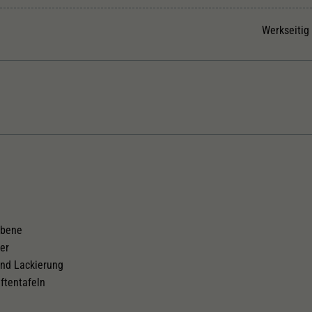
Unter anderem eine zufällig generierte ID, für die
Zweck
historische Speicherung Ihrer vorgenommen
Werkseitig
Einstellungen, falls der Webseiten-Betreiber dies
eingestellt hat.
Kurzkupplungskinematik
ebene
fer
und Lackierung
ftentafeln