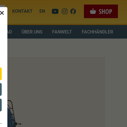
KONTAKT
EN
✕
LOAD
ÜBER UNS
FANWELT
FACHHÄNDLER