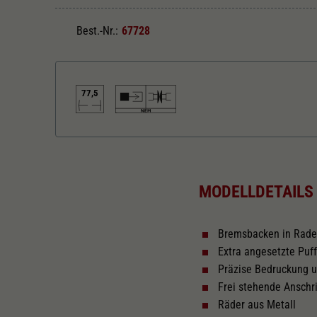
Best.-Nr.:
67728
77,5
Länger über Puffer in mm
77,5
MODELLDETAILS
Bremsbacken in Rad
Extra angesetzte Puf
Präzise Bedruckung 
Frei stehende Anschri
Räder aus Metall