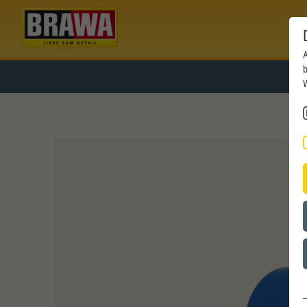
A
b
W