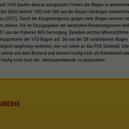
ach 1945 bauten diverse europäische Firmen die Wagen in weiterentw
 Die SEAG lieferte 1955 fast 500 aus der Bauart Uerdingen entwickel
ps (USTC). Durch die Kriegsereignisse gingen viele Wagen verloren o
n stehen. Die im Einzugsgebiet der westlichen Besatzungszonen be
951 aus der früheren Wifo hervorging. Daneben setzten Mineralölfirm
 Hauptmieter der VTG-Wagen auf. Die bei der DR verbliebenen Wagen
iglich langfristig vermietet, hier vor allem an das PCK Schwedt/ Ode
r Jahren aus dem Bestand und dienten häufig noch als Bahndienst-od
e häufig noch nach der Jahrtausendwende zu beobachten.
UREIHE