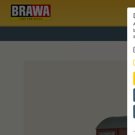
A
b
W