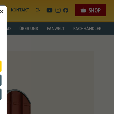
KONTAKT
EN
✕
LOAD
ÜBER UNS
FANWELT
FACHHÄNDLER