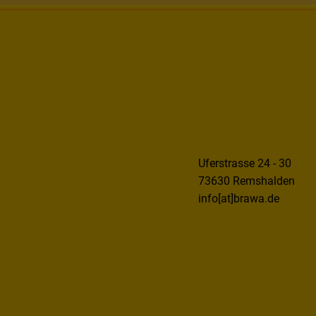
Uferstrasse 24 - 30
73630 Remshalden
info[at]brawa.de