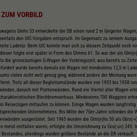
 ZUM VORBILD
tswagens Gmhs 53 entwickelte die DB einen rund 2 m längeren Wagen,
enfalls den UIC-Vorgaben entsprach. Im Gegensatz zu seinem Ausgan
reite Ladetür. Beim UIC konnte man sich zu diesem Zeitpunkt noch ni
dieser folgte erst später in Form des Glmms 61. So war der als Glm(
ls die grossräumigen G-Wagen der Vorkriegszeit, was bereits zu Zeite
efordert wurde bereits damals ein Wagen mit mindestens 12,5 m Lade
ums vielen nicht weit genug ging, während andere der Meinung waren
fernt. Trotz all dieser Begleitumstände wurden von 1953 bis 1958 r
rwänden, danach mit Plattenwänden. Rund ein Viertel aller Wagen erh
charakteristischen Blechbremserhaus. Mindestens 700 Waggons erhiel
in Reisezügen mitlaufen zu können. Einige Wagen wurden langfristig 
tsprechenden Unternehmens. Bis Mitte der 70er-Jahre schieden die
tenwänden ausgerüstet. Seit 1965 wurden die Glm(e)hs 50 als Gbrs(-v
n meist entfallen waren, erfolgte die Umzeichnung zu Gos(-uv) 245. 
 Bestandes, allerdings wurden größere Bestände an die DR verkauft.