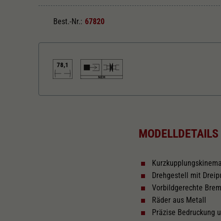
Best.-Nr.:
67820
78,1
Länger über Puffer in mm
78,1
MODELLDETAILS
Kurzkupplungskinem
Drehgestell mit Drei
Vorbildgerechte Br
Räder aus Metall
Präzise Bedruckung 