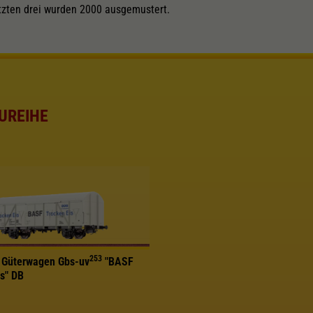
tzten drei wurden 2000 ausgemustert.
UREIHE
253
 Güterwagen Gbs-uv
"BASF
s" DB