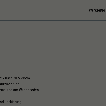
Unter anderem eine zufällig generierte ID, für die
Zweck
historische Speicherung Ihrer vorgenommen
Werkseitig
Einstellungen, falls der Webseiten-Betreiber dies
eingestellt hat.
Kurzkupplungskinematik
atik nach NEM-Norm
punktlagerung
emsanlage am Wagenboden
und Lackierung