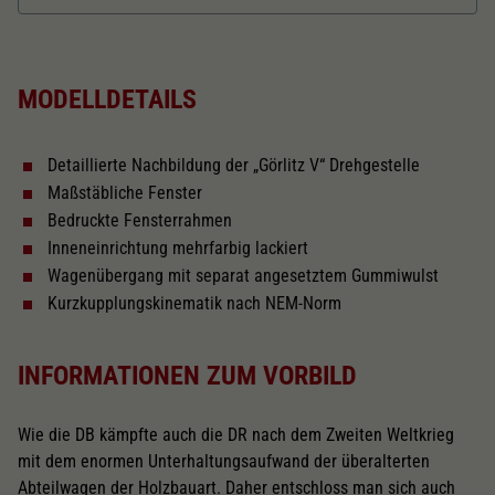
Dieser Wert speichert Ihre Consent-
Einstellungen. Unter anderem eine zufällig
Länger über Puffer in mm
116,9
Zweck
generierte ID, für die historische Speicherung
Ihrer vorgenommen Einstellungen, falls der
MODELLDETAILS
Webseiten-Betreiber dies eingestellt hat.
Inneneinrichtung
Detaillierte Nachbildung der „Görlitz V“ Drehgestelle
Innenbeleuchtung
Maßstäbliche Fenster
Bedruckte Fensterrahmen
Kurzkupplungskinematik
Inneneinrichtung mehrfarbig lackiert
Wagenübergang mit separat angesetztem Gummiwulst
Kurzkupplungskinematik nach NEM-Norm
Schliessen
INFORMATIONEN ZUM VORBILD
Wie die DB kämpfte auch die DR nach dem Zweiten Weltkrieg
mit dem enormen Unterhaltungsaufwand der überalterten
Abteilwagen der Holzbauart. Daher entschloss man sich auch