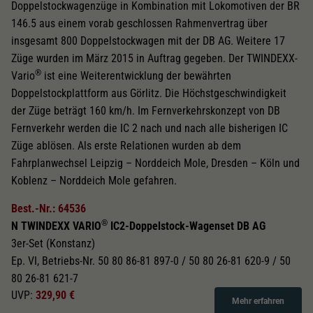
Doppelstockwagenzüge in Kombination mit Lokomotiven der BR
146.5 aus einem vorab geschlossen Rahmenvertrag über
insgesamt 800 Doppelstockwagen mit der DB AG. Weitere 17
Züge wurden im März 2015 in Auftrag gegeben. Der TWINDEXX-
®
Vario
ist eine Weiterentwicklung der bewährten
Doppelstockplattform aus Görlitz. Die Höchstgeschwindigkeit
der Züge beträgt 160 km/h. Im Fernverkehrskonzept von DB
Fernverkehr werden die IC 2 nach und nach alle bisherigen IC
Züge ablösen. Als erste Relationen wurden ab dem
Fahrplanwechsel Leipzig – Norddeich Mole, Dresden – Köln und
Koblenz – Norddeich Mole gefahren.
Best.-Nr.: 64536
®
N TWINDEXX VARIO
IC2-Doppelstock-Wagenset DB AG
3er-Set (Konstanz)
Ep. VI, Betriebs-Nr. 50 80 86-81 897-0 / 50 80 26-81 620-9 / 50
80 26-81 621-7
UVP:
329,90 €
Mehr erfahren