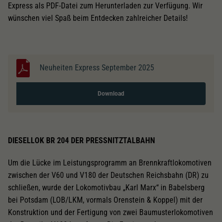
Dieser Wert speichert Ihre Consent-
Express als PDF-Datei zum Herunterladen zur Verfügung. Wir
Einstellungen. Unter anderem eine zufällig
wünschen viel Spaß beim Entdecken zahlreicher Details!
Zweck
generierte ID, für die historische Speicherung
Ihrer vorgenommen Einstellungen, falls der
Webseiten-Betreiber dies eingestellt hat.
Neuheiten Express September 2025
Download
DIESELLOK BR 204 DER PRESSNITZTALBAHN
Um die Lücke im Leistungsprogramm an Brennkraftlokomotiven
zwischen der V60 und V180 der Deutschen Reichsbahn (DR) zu
schließen, wurde der Lokomotivbau „Karl Marx“ in Babelsberg
bei Potsdam (LOB/LKM, vormals Orenstein & Koppel) mit der
Konstruktion und der Fertigung von zwei Baumusterlokomotiven