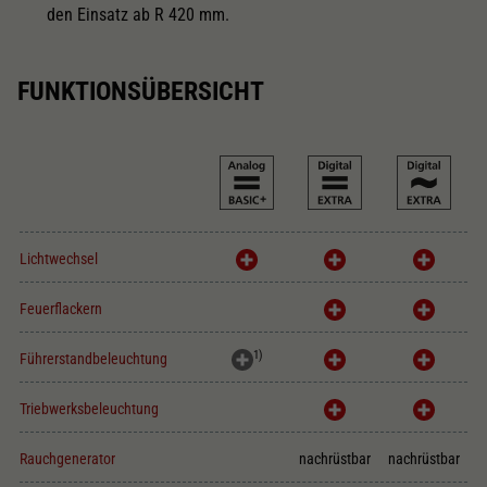
den Einsatz ab R 420 mm.
Haftreifen
FUNKTIONSÜBERSICHT
Lok besitzt Schwungmasse
Lichtwechsel
Lichtwechsel
Innenbeleuchtung
Feuerflackern
Kurzkupplungskinematik
1)
Führerstandbeleuchtung
Triebwerksbeleuchtung
Schliessen
Rauchgenerator
nachrüstbar
nachrüstbar