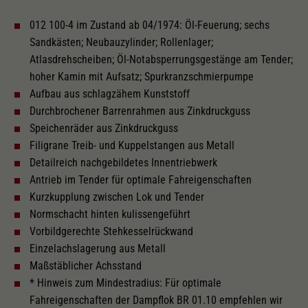
012 100-4 im Zustand ab 04/1974: Öl-Feuerung; sechs
Rauchgenerator vorbereitet
Sandkästen; Neubauzylinder; Rollenlager;
Atlasdrehscheiben; Öl-Notabsperrungsgestänge am Tender;
Gleichstrom Digital EXTRA
hoher Kamin mit Aufsatz; Spurkranzschmierpumpe
Aufbau aus schlagzähem Kunststoff
Durchbrochener Barrenrahmen aus Zinkdruckguss
Loksound eingebaut
Speichenräder aus Zinkdruckguss
Filigrane Treib- und Kuppelstangen aus Metall
Detailreich nachgebildetes Innentriebwerk
Decoder Doehler & Haass
Antrieb im Tender für optimale Fahreigenschaften
Kurzkupplung zwischen Lok und Tender
Wechselstrom Digital EXTRA
Normschacht hinten kulissengeführt
Vorbildgerechte Stehkesselrückwand
Einzelachslagerung aus Metall
Länger über Puffer in mm
277,5
Maßstäblicher Achsstand
* Hinweis zum Mindestradius: Für optimale
Fahreigenschaften der Dampflok BR 01.10 empfehlen wir
PluX22