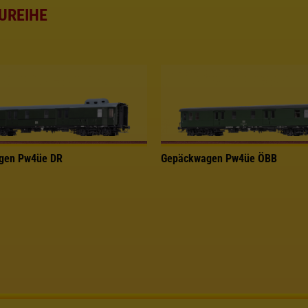
UREIHE
gen Pw4üe DR
Gepäckwagen Pw4üe ÖBB