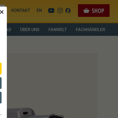
KONTAKT
EN
✕
LOAD
ÜBER UNS
FANWELT
FACHHÄNDLER