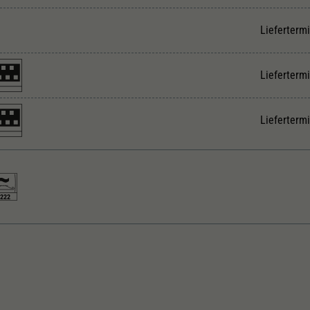
Unter anderem eine zufällig generierte ID, für die
Zweck
historische Speicherung Ihrer vorgenommen
Lieferterm
Einstellungen, falls der Webseiten-Betreiber dies
eingestellt hat.
Lieferterm
Lieferterm
222
eichstrom
Innenbeleuchtung
nger über Puffer in mm
Inneneinrichtung