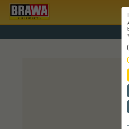
A
b
W