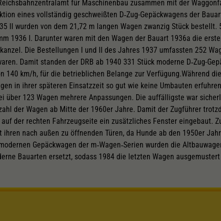
 Reichsbahnzentralamt für Maschinenbau zusammen mit der Waggonfa
ktion eines vollständig geschweißten D‑Zug-Gepäckwagens der Bauar
 II wurden von dem 21,72 m langen Wagen zwanzig Stück bestellt. 5
m 1936 I. Darunter waren mit den Wagen der Bauart 1936a die erste
anzel. Die Bestellungen I und II des Jahres 1937 umfassten 252 Wage
waren. Damit standen der DRB ab 1940 331 Stück moderne D‑Zug-Gep
n 140 km/h, für die betrieblichen Belange zur Verfügung.Während di
en in ihrer späteren Einsatzzeit so gut wie keine Umbauten erfuhren
 über 123 Wagen mehrere Anpassungen. Die auffälligste war sicherli
zahl der Wagen ab Mitte der 1960er Jahre. Damit der Zugführer trotz
 auf der rechten Fahrzeugseite ein zusätzliches Fenster eingebaut. 
t ihren nach außen zu öffnenden Türen, da Hunde ab den 1950er Jahr
ie modernen Gepäckwagen der m‑Wagen‑Serien wurden die Altbauwage
erne Bauarten ersetzt, sodass 1984 die letzten Wagen ausgemustert