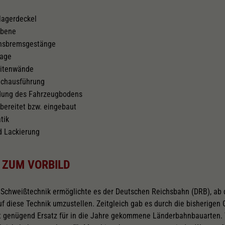
lagerdeckel
chselstromschleifer
chrüstbar
ebene
chsbremsgestänge
lage
eitenwände
achausführung
ldung des Fahrzeugbodens
bereitet bzw. eingebaut
tik
d Lackierung
 ZUM VORBILD
 Schweißtechnik ermöglichte es der Deutschen Reichsbahn (DRB), ab
f diese Technik umzustellen. Zeitgleich gab es durch die bisherige
t genügend Ersatz für in die Jahre gekommene Länderbahnbauarten.