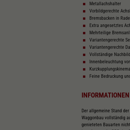
Metallachshalter
Vorbildgerechte Achs
Tauschsatz für Wechselstrom
We
na
Bremsbacken in Rad
2187
2222
Extra angesetztes A
Mehrteilige Bremsan
Variantengerechte S
Variantengerechte D
Vollständige Nachbi
Innenbeleuchtung vor
Kurzkupplungskinema
Feine Bedruckung un
INFORMATIONEN
Der allgemeine Stand der
Waggonbau vollständig au
genieteten Bauarten nich