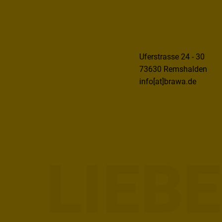
Uferstrasse 24 - 30
73630 Remshalden
info[at]brawa.de
LIEB