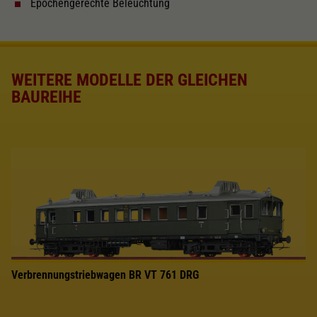
Epochengerechte Beleuchtung
Mindestradius
PluX22
WEITERE MODELLE DER GLEICHEN
BAUREIHE
Haftreifen
Lok besitzt Schwungmasse
Lichtwechsel
Inneneinrichtung
Verbrennungstriebwagen BR VT 761 DRG
Innenbeleuchtung