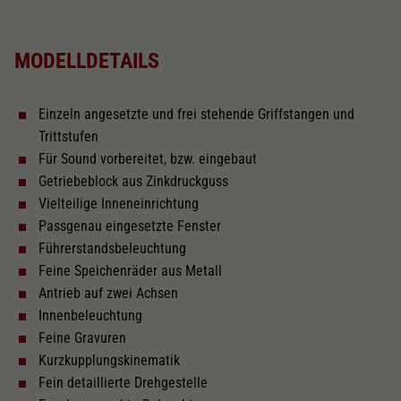
MODELLDETAILS
Loksound vorbereitet
Einzeln angesetzte und frei stehende Griffstangen und
Gleichstrom Digital EXTRA
Trittstufen
Für Sound vorbereitet, bzw. eingebaut
Loksound eingebaut
Getriebeblock aus Zinkdruckguss
Vielteilige Inneneinrichtung
Passgenau eingesetzte Fenster
Decoder Doehler & Haass
Führerstandsbeleuchtung
Feine Speichenräder aus Metall
Antrieb auf zwei Achsen
Wechselstrom Digital EXTRA
Innenbeleuchtung
Feine Gravuren
Länger über Puffer in mm
241,7
Kurzkupplungskinematik
Fein detaillierte Drehgestelle