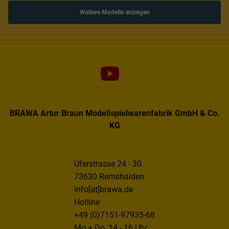
Weitere Modelle anzeigen
Kurzkupplungskinematik
Schliessen
BRAWA Artur Braun Modellspielwarenfabrik GmbH & Co.
KG
Uferstrasse 24 - 30
73630 Remshalden
info[at]brawa.de
Hotline
+49 (0)7151-97935-68
Mo + Do, 14 - 16 Uhr