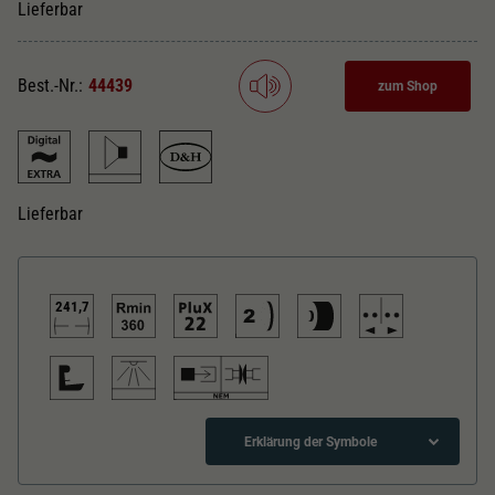
Dieser Wert speichert Ihre Consent-
Lieferbar
Einstellungen. Unter anderem eine zufällig
Zweck
generierte ID, für die historische Speicherung
Ihrer vorgenommen Einstellungen, falls der
Best.-Nr.:
44439
zum Shop
Webseiten-Betreiber dies eingestellt hat.
Lieferbar
241,7
Erklärung der Symbole
Gleichstrom Analog BASIC+