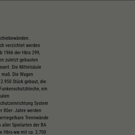
 Schiebewänden.
ch verzichtet werden
ab 1966 der Hbis 299,
en zuletzt gebauten
sert. Die Mittelsäule
m maß. Die Wagen
2.950 Stück gebaut, die
 Funkenschutzbleche, ein
nalen
chutzeinrichtung System
er 80er- Jahre werden
 verriegelbare Trennwände
aller Spielarten der BA
ie Hbis-ww mit ca. 2.700