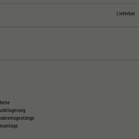
Unter anderem eine zufällig generierte ID, für die
Zweck
historische Speicherung Ihrer vorgenommen
Lieferbar
Einstellungen, falls der Webseiten-Betreiber dies
eingestellt hat.
Kurzkupplungskinematik
Tauschsatz für Wechselstrom
2188
ebene
punktlagerung
chsbremsgestänge
emsanlage