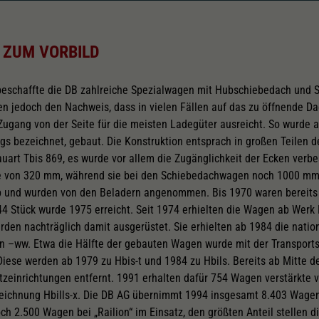
 ZUM VORBILD
 beschaffte die DB zahlreiche Spezialwagen mit Hubschiebedach und
n jedoch den Nachweis, dass in vielen Fällen auf das zu öffnende Da
Zugang von der Seite für die meisten Ladegüter ausreicht. So wurde 
gs bezeichnet, gebaut. Die Konstruktion entsprach in großen Teilen d
rt Tbis 869, es wurde vor allem die Zugänglichkeit der Ecken verbes
ite von 320 mm, während sie bei den Schiebedachwagen noch 1000 m
b und wurden von den Beladern angenommen. Bis 1970 waren bereits 
4 Stück wurde 1975 erreicht. Seit 1974 erhielten die Wagen ab Werk
rden nachträglich damit ausgerüstet. Sie erhielten ab 1984 die natio
 –ww. Etwa die Hälfte der gebauten Wagen wurde mit der Transports
iese werden ab 1979 zu Hbis-t und 1984 zu Hbils. Bereits ab Mitte d
utzeinrichtungen entfernt. 1991 erhalten dafür 754 Wagen verstärkte
zeichnung Hbills-x. Die DB AG übernimmt 1994 insgesamt 8.403 Wagen 
ch 2.500 Wagen bei „Railion“ im Einsatz, den größten Anteil stellen d