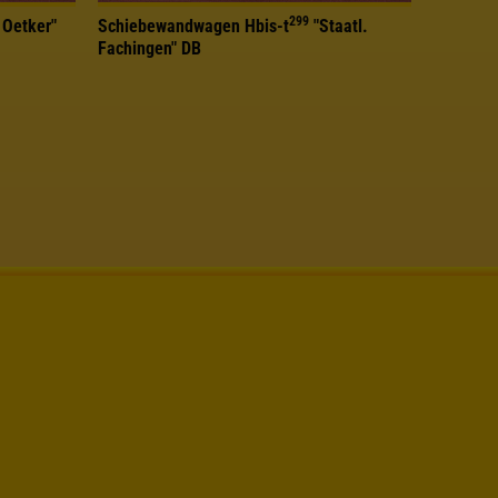
299
 Oetker"
Schiebewandwagen Hbis-t
"Staatl.
Fachingen" DB