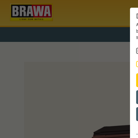
A
b
W