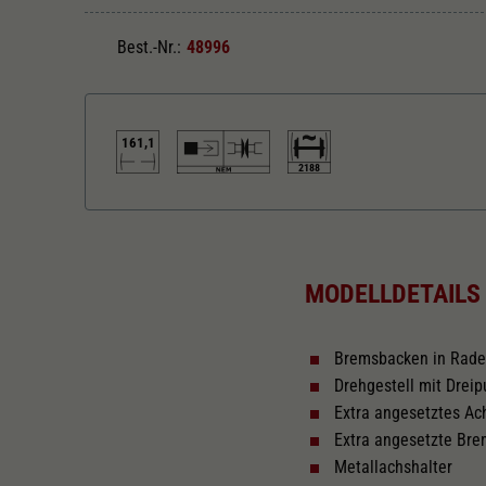
Best.-Nr.:
48996
161,1
2188
Länger über Puffer in mm
161,1
MODELLDETAILS
Bremsbacken in Rad
Drehgestell mit Drei
Extra angesetztes A
Extra angesetzte Br
Metallachshalter