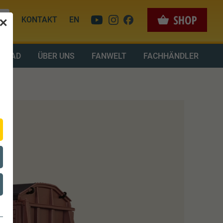
KONTAKT
EN
✕
LOAD
ÜBER UNS
FANWELT
FACHHÄNDLER